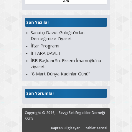
Son Yazılar
Sanatçı Davut Güloğlu’ndan
Derneğimize Ziyaret
İftar Programı
İFTARA DAVET
İBB Başkanı Sn. Ekrem İmamoğlu’na
ziyaret
“8 Mart Dünya Kadınlar Günü”
Son Yorumlar
Copyright © 2016, - Sevgi Seli Engelliler Derneği
SSED
Kaptan Bilgisayar
tablet servisi