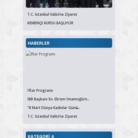
İBB Başkanı Sn. Ekrem İmamoğlu’n...
T.C. İstanbul Valisi’ne Ziyaret
KEMENÇE KURSU BAŞLIYOR
HABERLER
İftar Programı
İBB Başkanı Sn. Ekrem İmamoğlu’n...
“8 Mart Dünya Kadınlar Günü̶...
T.C. İstanbul Valisi’ne Ziyaret
KATEGORİ 4