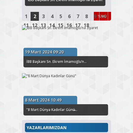
İBB Başkanı Sn. Ekrem İmamoğlu’na ziyaret
1
2
3
4
5
6
7
8
9
10
TÜMÜ
11
12
13
14
15
16
17
18
19 Mart 2024 09:20
İBB Başkanı Sn. Ekrem İmamoğlu’n...
8 Mart 2024 10:49
“8 Mart Dünya Kadınlar Günü̶...
YAZARLARIMIZDAN