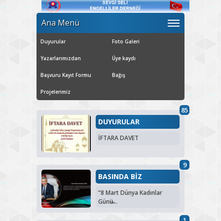
Ana Menü
Duyurular
Foto Galeri
Yazarlarımızdan
Üye kaydı
Başvuru Kayıt Formu
Bağış
Projelerimiz
85
DUYURULAR
İFTARA DAVET
9
BASINDA BİZ
“8 Mart Dünya Kadınlar
Günü̶...
1