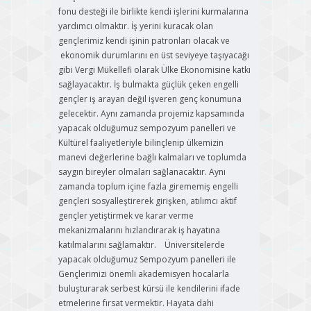
fonu desteği ile birlikte kendi işlerini kurmalarına
yardımcı olmaktır. İş yerini kuracak olan
gençlerimiz kendi işinin patronları olacak ve
ekonomik durumlarını en üst seviyeye taşıyacağı
gibi Vergi Mükellefi olarak Ülke Ekonomisine katkı
sağlayacaktır. İş bulmakta güçlük çeken engelli
gençler iş arayan değil işveren genç konumuna
gelecektir. Aynı zamanda projemiz kapsamında
yapacak olduğumuz sempozyum panelleri ve
Kültürel faaliyetleriyle bilinçlenip ülkemizin
manevi değerlerine bağlı kalmaları ve toplumda
saygın bireyler olmaları sağlanacaktır. Aynı
zamanda toplum içine fazla girememiş engelli
gençleri sosyalleştirerek girişken, atılımcı aktif
gençler yetiştirmek ve karar verme
mekanizmalarını hızlandırarak iş hayatına
katılmalarını sağlamaktır. Üniversitelerde
yapacak olduğumuz Sempozyum panelleri ile
Gençlerimizi önemli akademisyen hocalarla
buluşturarak serbest kürsü ile kendilerini ifade
etmelerine fırsat vermektir. Hayata dahi