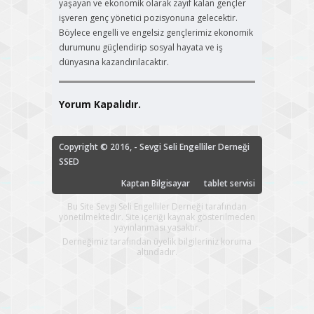
yaşayan ve ekonomik olarak zayıf kalan gençler
işveren genç yönetici pozisyonuna gelecektir.
Böylece engelli ve engelsiz gençlerimiz ekonomik
durumunu güçlendirip sosyal hayata ve iş
dünyasına kazandırılacaktır.
Yorum Kapalıdır.
Copyright © 2016, - Sevgi Seli Engelliler Derneği
SSED
Kaptan Bilgisayar
tablet servisi
Bu Site Sevgi Seli Engelliler Derneği tarafından
yönetilmektedir. Site içeriği kaynak gösterilmeden
yayınlanması yasaktır.
Derneğimiz tarafından üyelik bilgileriniz koruma
altındadır.