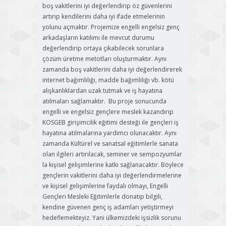
boş vakitlerini iyi değerlendirip öz güvenlerini
artırıp kendilerini daha iyi ifade etmelerinin
yolunu açmaktır. Projemize engelli engelsiz genç
arkadaşların katılımı ile mevcut durumu
değerlendirip ortaya çıkabilecek sorunlara
çözüm üretme metotları oluşturmaktır. Aynı
zamanda boş vakitlerini daha iyi değerlendirerek
internet bağımlılığı, madde bağımlılığı vb. kötü
alışkanlıklardan uzak tutmak ve iş hayatına
atılmaları sağlamaktır. Bu proje sonucunda
engelli ve engelsiz gençlere meslek kazandırıp
KOSGEB girişimcilik eğitimi desteği ile gençleri iş
hayatına atılmalarına yardımcı olunacaktır. Aynı
zamanda Kültürel ve sanatsal eğitimlerle sanata
olan ilgileri artırılacak, seminer ve sempozyumlar
la kişisel gelişimlerine katkı sağlanacaktır. Böylece
gençlerin vakitlerini daha iyi değerlendirmelerine
ve kişisel gelişimlerine faydalı olmayı, Engelli
Gençleri Mesleki Eğitimlerle donatıp bilgili,
kendine güvenen genç iş adamları yetiştirmeyi
hedeflemekteyiz. Yani ülkemizdeki işsizlik sorunu