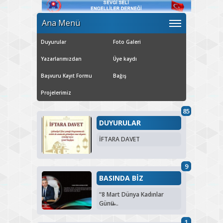
Ana Menü
Duyurular
Foto Galeri
Yazarlarımızdan
Üye kaydı
Başvuru Kayıt Formu
Bağış
Projelerimiz
85
DUYURULAR
İFTARA DAVET
9
BASINDA BİZ
“8 Mart Dünya Kadınlar
Günü̶...
1