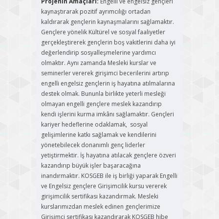
Projenin Amaçları:
Engelli ve engelsiz gençleri
kaynaştırarak pozitif ayrımcılığı ortadan
kaldırarak gençlerin kaynaşmalarını sağlamaktır.
Gençlere yönelik Kültürel ve sosyal faaliyetler
gerçekleştirerek gençlerin boş vakitlerini daha iyi
değerlendirip sosyalleşmelerine yardımcı
olmaktır. Aynı zamanda Mesleki kurslar ve
seminerler vererek girişimci becerilerini artırıp
engelli engelsiz gençlerin iş hayatına atılmalarına
destek olmak. Bununla birlikte yeterli mesleği
olmayan engelli gençlere meslek kazandırıp
kendi işlerini kurma imkânı sağlamaktır. Gençleri
kariyer hedeflerine odaklamak, sosyal
gelişimlerine katkı sağlamak ve kendilerini
yönetebilecek donanımlı genç liderler
yetiştirmektir. İş hayatına atılacak gençlere özveri
kazandırıp büyük işler başaracağına
inandırmaktır. KOSGEB ile iş birliği yaparak Engelli
ve Engelsiz gençlere Girişimcilik kursu vererek
girişimcilik sertifikası kazandırmak. Mesleki
kurslarımızdan meslek edinen gençlerimize
Girişimci sertifikası kazandırarak KOSGEB hibe