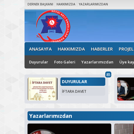
DERNEK BAŞKANI
HAKKIMIZDA
YAZARLARIMIZDAN
ANASAYFA
HAKKIMIZDA
HABERLER
PROJEL
Duyurular
Foto Galeri
Yazarlarımızdan
Üye kay
85
DUYURULAR
İFTARA DAVET
Yazarlarımızdan