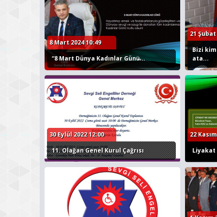
21 Şubat
8 Mart 2024 10:49
Bizi kim
“8 Mart Dünya Kadınlar Günü̶...
ata...
30 Eylül 2022 12:00
22 Kasım
11. Olağan Genel Kurul Çağrısı
Liyakat