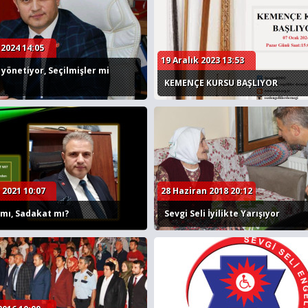
 2024 14:05
19 Aralık 2023 13:53
 yönetiyor, Seçilmişler mi
KEMENÇE KURSU BAŞLIYOR
 2021 10:07
28 Haziran 2018 20:12
 mı, Sadakat mı?
Sevgi Seli İyilikte Yarışıyor