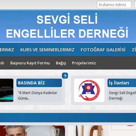
ERIMIZ
KURS VE SEMINERLERIMIZ
FOTOĞRAF GALERİSİ
Z
dı
Başvuru Kayıt Formu
Bağış
Projelerimiz
9
BASINDA BİZ
İş İlanları
“8 Mart Dünya Kadınlar
Sevgi Seli Engell
Günü̶...
Derneği