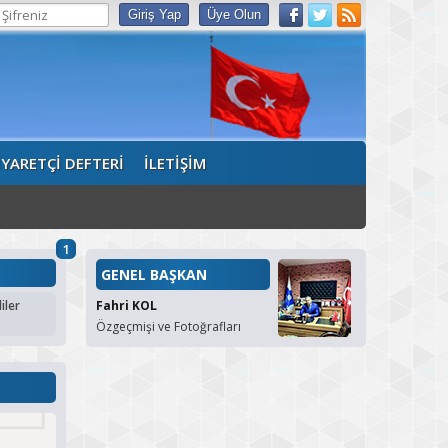
İYARETÇİ DEFTERİ
İLETİŞİM
1
GENEL BAŞKAN
iler
Fahri KOL
Özgeçmişi ve Fotoğrafları