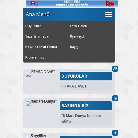
Ana Menü
Duyurular
Foto Galeri
Yazarlarımızdan
Üye kaydı
Başvuru Kayıt Formu
Bağış
Projelerimiz
85
DUYURULAR
İFTARA DAVET
9
BASINDA BİZ
“8 Mart Dünya Kadınlar
Günü̶...
1