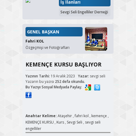
İş İlanları
Sevgi Seli Engelliler Derneği
GENEL BAŞKAN
Fahri KOL
Özgeçmişi ve Fotoğrafları
KEMENÇE KURSU BAŞLIYOR
Yazının Tarihi:
19 Aralık 2023
Yazar:
sevgi seli
Yazarın bu yazısı
252 defa okundu.
Bu Yazıyı Sosyal Medyada Paylaş:
Anahtar Kelime:
Ataşehir
,
fahri kol
,
kemençe
,
KEMENÇE KURSU
,
Kurs
,
Sevgi Seli
,
sevgi seli
engelliler