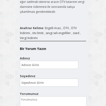
eğer satılmak istenirse aracın ÖTV tutarının vergi
dairesine ödenmesi ile sonrasında satışa
çıkartılması gerekmektedir.
Anahtar Kelime:
Engelli Aracı
,
ÖTV
,
ÖTV
İndirimi
,
ötv limiti
,
sevgi seli engelliler
,
ssed
,
Vergi İndirimi
Bir Yorum Yazın
Adınız
Soyadınız
Yorumunuz