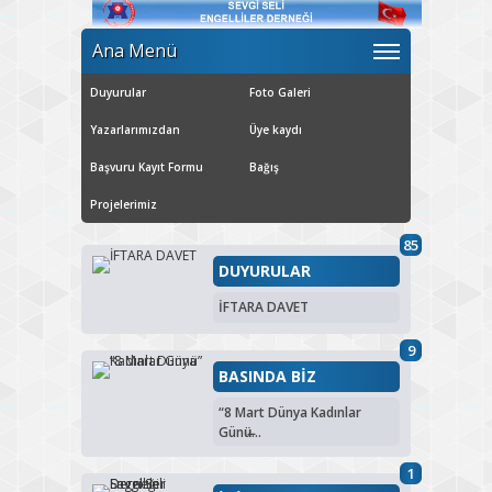
Ana Menü
Duyurular
Foto Galeri
Yazarlarımızdan
Üye kaydı
Başvuru Kayıt Formu
Bağış
Projelerimiz
85
DUYURULAR
İFTARA DAVET
9
BASINDA BİZ
“8 Mart Dünya Kadınlar
Günü̶...
1