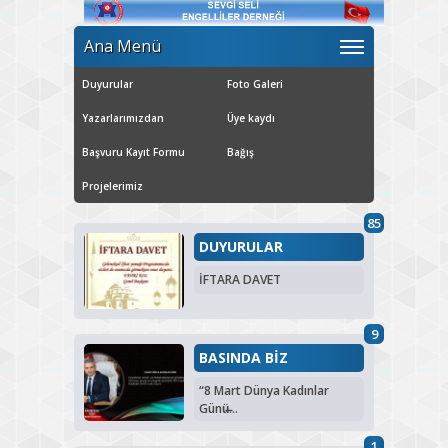
Ana Menü
Duyurular
Foto Galeri
Yazarlarımızdan
Üye kaydı
Başvuru Kayıt Formu
Bağış
Projelerimiz
85
DUYURULAR
İFTARA DAVET
9
BASINDA BİZ
“8 Mart Dünya Kadınlar
Günü̶...
1