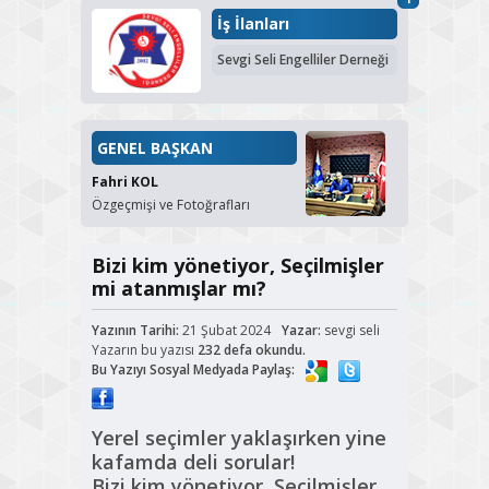
İş İlanları
Sevgi Seli Engelliler Derneği
GENEL BAŞKAN
Fahri KOL
Özgeçmişi ve Fotoğrafları
Bizi kim yönetiyor, Seçilmişler
mi atanmışlar mı?
Yazının Tarihi:
21 Şubat 2024
Yazar:
sevgi seli
Yazarın bu yazısı
232 defa okundu.
Bu Yazıyı Sosyal Medyada Paylaş:
Yerel seçimler yaklaşırken yine
kafamda deli sorular!
Bizi kim yönetiyor, Seçilmişler