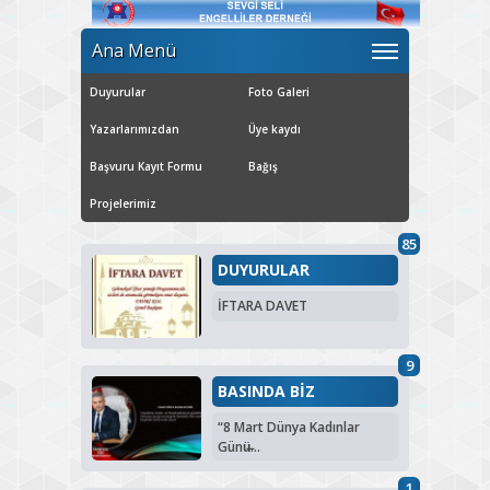
Ana Menü
Duyurular
Foto Galeri
Yazarlarımızdan
Üye kaydı
Başvuru Kayıt Formu
Bağış
Projelerimiz
85
DUYURULAR
İFTARA DAVET
9
BASINDA BİZ
“8 Mart Dünya Kadınlar
Günü̶...
1