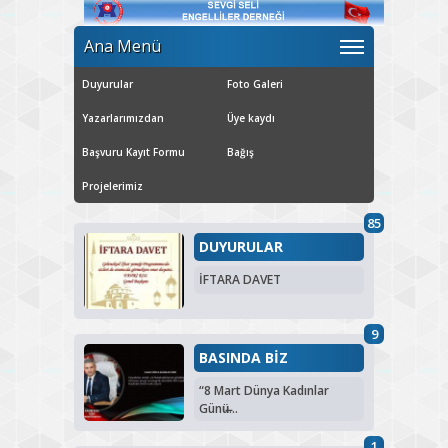
Ana Menü
Duyurular
Foto Galeri
Yazarlarımızdan
Üye kaydı
Başvuru Kayıt Formu
Bağış
Projelerimiz
85
DUYURULAR
İFTARA DAVET
9
BASINDA BİZ
“8 Mart Dünya Kadınlar
Günü̶...
1