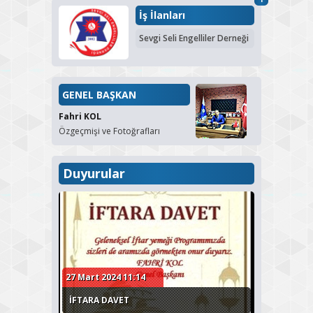
İş İlanları
Sevgi Seli Engelliler Derneği
GENEL BAŞKAN
Fahri KOL
Özgeçmişi ve Fotoğrafları
Duyurular
27 Mart 2024 11:14
İFTARA DAVET