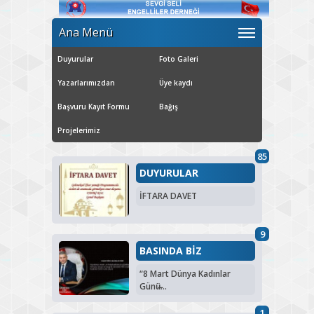
Ana Menü
Duyurular
Foto Galeri
Yazarlarımızdan
Üye kaydı
Başvuru Kayıt Formu
Bağış
Projelerimiz
85
DUYURULAR
İFTARA DAVET
9
BASINDA BİZ
“8 Mart Dünya Kadınlar
Günü̶...
1