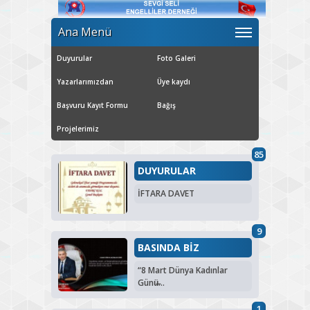
Ana Menü
Duyurular
Foto Galeri
Yazarlarımızdan
Üye kaydı
Başvuru Kayıt Formu
Bağış
Projelerimiz
85
DUYURULAR
İFTARA DAVET
9
BASINDA BİZ
“8 Mart Dünya Kadınlar
Günü̶...
1