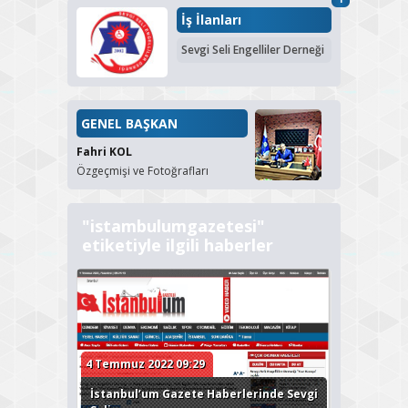
İş İlanları
Sevgi Seli Engelliler Derneği
GENEL BAŞKAN
Fahri KOL
Özgeçmişi ve Fotoğrafları
"istambulumgazetesi"
etiketiyle ilgili haberler
4 Temmuz 2022 09:29
İstanbul’um Gazete Haberlerinde Sevgi