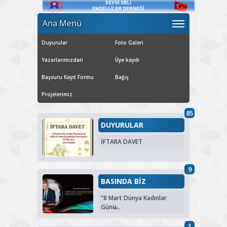
Ana Menü
Duyurular
Foto Galeri
Yazarlarımızdan
Üye kaydı
Başvuru Kayıt Formu
Bağış
Projelerimiz
85
DUYURULAR
İFTARA DAVET
9
BASINDA BİZ
“8 Mart Dünya Kadınlar
Günü̶...
1