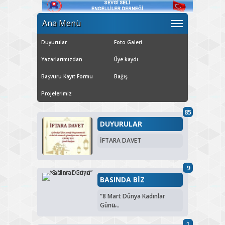
Ana Menü
Duyurular
Foto Galeri
Yazarlarımızdan
Üye kaydı
Başvuru Kayıt Formu
Bağış
Projelerimiz
85
DUYURULAR
İFTARA DAVET
9
BASINDA BİZ
“8 Mart Dünya Kadınlar
Günü̶...
1