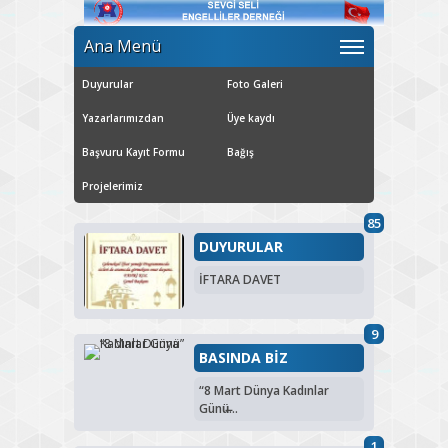
Ana Menü
Duyurular
Foto Galeri
Yazarlarımızdan
Üye kaydı
Başvuru Kayıt Formu
Bağış
Projelerimiz
85
DUYURULAR
İFTARA DAVET
9
BASINDA BİZ
“8 Mart Dünya Kadınlar
Günü̶...
1