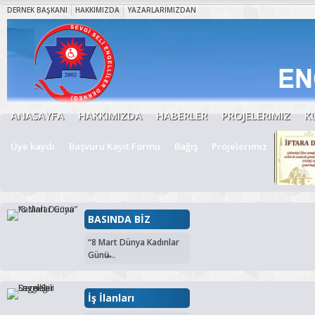
DERNEK BAŞKANI
HAKKIMIZDA
YAZARLARIMIZDAN
ANASAYFA
HAKKIMIZDA
HABERLER
PROJELERIMIZ
K
Üye kaydı
Başvuru Kayıt Formu
Bağış
Projelerimiz
BASINDA BİZ
“8 Mart Dünya Kadınlar
Günü̶...
İş İlanları