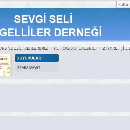
URS VE SEMINERLERIMIZ
FOTOĞRAF GALERİSİ
ZİYARETÇİ D
DUYURULAR
İFTARA DAVET