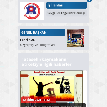
İş İlanları
Sevgi Seli Engelliler Derneği
GENEL BAŞKAN
Fahri KOL
Özgeçmişi ve Fotoğrafları
"atasehirkaymakamı"
etiketiyle ilgili haberler
12 Ekim 2021 13:32