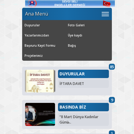
Ana Menü
Duyurular
Foto Galeri
Yazarlarımızdan
Üye kaydı
Başvuru Kayıt Formu
Bağış
Projelerimiz
85
DUYURULAR
İFTARA DAVET
9
BASINDA BİZ
“8 Mart Dünya Kadınlar
Günü̶...
1