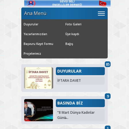
Ana Menü
Duyurular
Foto Galeri
Yazarlarımızdan
Üye kaydı
Başvuru Kayıt Formu
Bağış
Projelerimiz
85
DUYURULAR
İFTARA DAVET
9
BASINDA BİZ
“8 Mart Dünya Kadınlar
Günü̶...
1