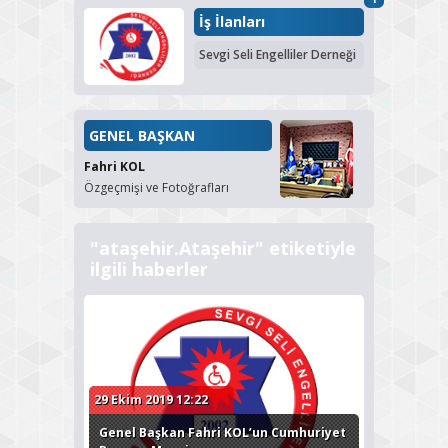
İş İlanları
Sevgi Seli Engelliler Derneği
GENEL BAŞKAN
Fahri KOL
Özgeçmişi ve Fotoğrafları
"ataşehir.Ataşehir" etiketiyle
ilgili haberler
29 Ekim 2019 12:22
Genel Başkan Fahri KOL’un Cumhuriyet