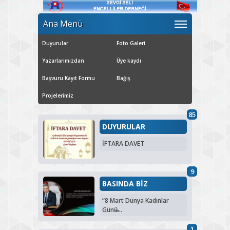
Ana Menü
Duyurular
Foto Galeri
Yazarlarımızdan
Üye kaydı
Başvuru Kayıt Formu
Bağış
Projelerimiz
85
DUYURULAR
İFTARA DAVET
9
BASINDA BİZ
“8 Mart Dünya Kadınlar
Günü̶...
1