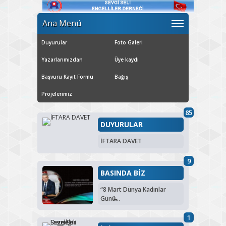
Ana Menü
Duyurular
Foto Galeri
Yazarlarımızdan
Üye kaydı
Başvuru Kayıt Formu
Bağış
Projelerimiz
85
DUYURULAR
İFTARA DAVET
9
BASINDA BİZ
“8 Mart Dünya Kadınlar
Günü̶...
1