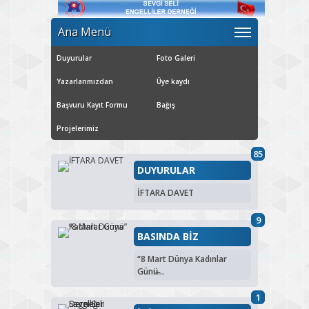
Ana Menü
Duyurular
Foto Galeri
Yazarlarımızdan
Üye kaydı
Başvuru Kayıt Formu
Bağış
Projelerimiz
85
DUYURULAR
İFTARA DAVET
9
BASINDA BİZ
“8 Mart Dünya Kadınlar
Günü̶...
1