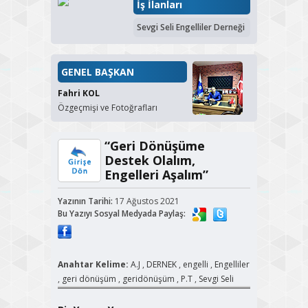
İş İlanları
Sevgi Seli Engelliler Derneği
GENEL BAŞKAN
Fahri KOL
Özgeçmişi ve Fotoğrafları
“Geri Dönüşüme
Destek Olalım,
Engelleri Aşalım”
Yazının Tarihi:
17 Ağustos 2021
Bu Yazıyı Sosyal Medyada Paylaş:
Anahtar Kelime:
A.J
,
DERNEK
,
engelli
,
Engelliler
,
geri dönüşüm
,
geridönüşüm
,
P.T
,
Sevgi Seli