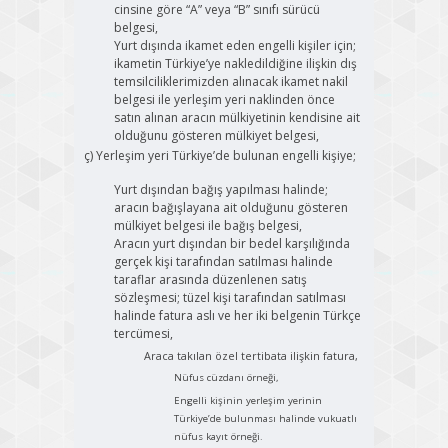
cinsine göre “A” veya “B” sınıfı sürücü
belgesi,
Yurt dışında ikamet eden engelli kişiler için;
ikametin Türkiye’ye nakledildiğine ilişkin dış
temsilciliklerimizden alınacak ikamet nakil
belgesi ile yerleşim yeri naklinden önce
satın alınan aracın mülkiyetinin kendisine ait
olduğunu gösteren mülkiyet belgesi,
ç) Yerleşim yeri Türkiye’de bulunan engelli kişiye;
Yurt dışından bağış yapılması halinde;
aracın bağışlayana ait olduğunu gösteren
mülkiyet belgesi ile bağış belgesi,
Aracın yurt dışından bir bedel karşılığında
gerçek kişi tarafından satılması halinde
taraflar arasında düzenlenen satış
sözleşmesi; tüzel kişi tarafından satılması
halinde fatura aslı ve her iki belgenin Türkçe
tercümesi,
Araca takılan özel tertibata ilişkin fatura,
Nüfus cüzdanı örneği,
Engelli kişinin yerleşim yerinin
Türkiye’de bulunması halinde vukuatlı
nüfus kayıt örneği.