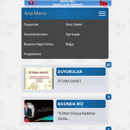
Ana Menü
Duyurular
Foto Galeri
Yazarlarımızdan
Üye kaydı
Başvuru Kayıt Formu
Bağış
Projelerimiz
85
DUYURULAR
İFTARA DAVET
9
BASINDA BİZ
“8 Mart Dünya Kadınlar
Günü̶...
1