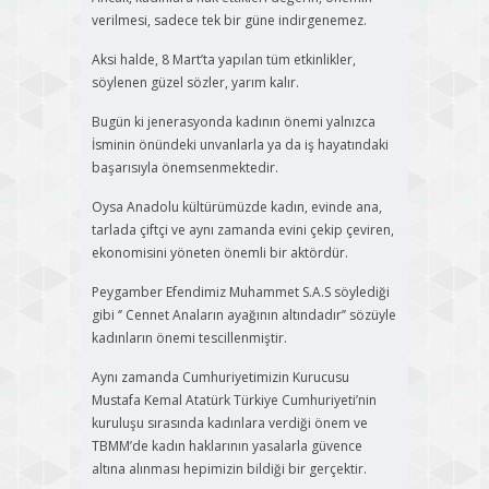
verilmesi, sadece tek bir güne indirgenemez.
Aksi halde, 8 Mart’ta yapılan tüm etkinlikler,
söylenen güzel sözler, yarım kalır.
Bugün ki jenerasyonda kadının önemi yalnızca
İsminin önündeki unvanlarla ya da iş hayatındaki
başarısıyla önemsenmektedir.
Oysa Anadolu kültürümüzde kadın, evinde ana,
tarlada çiftçi ve aynı zamanda evini çekip çeviren,
ekonomisini yöneten önemli bir aktördür.
Peygamber Efendimiz Muhammet S.A.S söylediği
gibi ‘’ Cennet Anaların ayağının altındadır’’ sözüyle
kadınların önemi tescillenmiştir.
Aynı zamanda Cumhuriyetimizin Kurucusu
Mustafa Kemal Atatürk Türkiye Cumhuriyeti’nin
kuruluşu sırasında kadınlara verdiği önem ve
TBMM’de kadın haklarının yasalarla güvence
altına alınması hepimizin bildiği bir gerçektir.