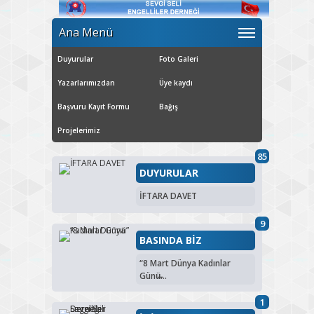
Ana Menü
Duyurular
Foto Galeri
Yazarlarımızdan
Üye kaydı
Başvuru Kayıt Formu
Bağış
Projelerimiz
85
DUYURULAR
İFTARA DAVET
9
BASINDA BİZ
“8 Mart Dünya Kadınlar
Günü̶...
1