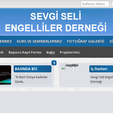
ERIMIZ
KURS VE SEMINERLERIMIZ
FOTOĞRAF GALERİSİ
Z
dı
Başvuru Kayıt Formu
Bağış
Projelerimiz
9
BASINDA BİZ
İş İlanları
“8 Mart Dünya Kadınlar
Sevgi Seli Engell
Günü̶...
Derneği