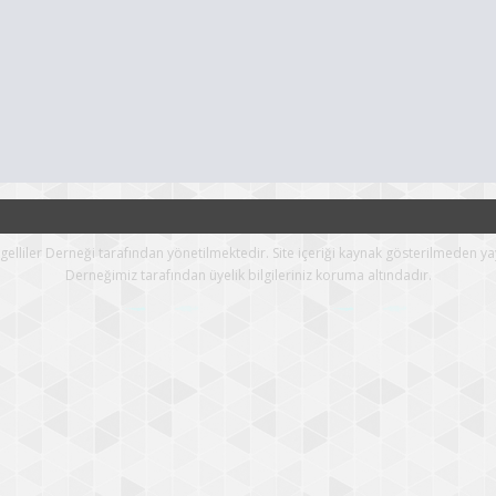
Engelliler Derneği tarafından yönetilmektedir. Site içeriği kaynak gösterilmeden ya
Derneğimiz tarafından üyelik bilgileriniz koruma altındadır.