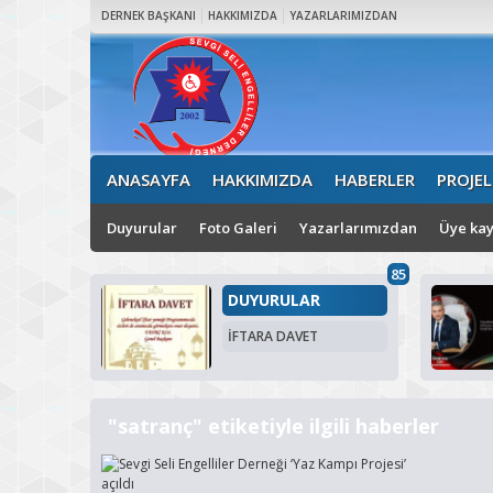
DERNEK BAŞKANI
HAKKIMIZDA
YAZARLARIMIZDAN
ANASAYFA
HAKKIMIZDA
HABERLER
PROJEL
Duyurular
Foto Galeri
Yazarlarımızdan
Üye kay
85
DUYURULAR
İFTARA DAVET
"satranç" etiketiyle ilgili haberler