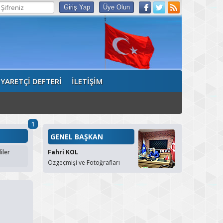
İYARETÇİ DEFTERİ
İLETİŞİM
1
GENEL BAŞKAN
iler
Fahri KOL
Özgeçmişi ve Fotoğrafları