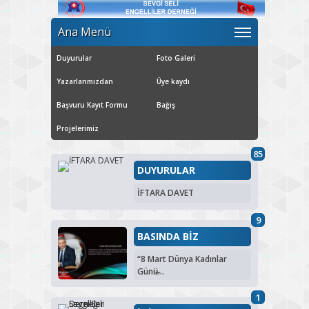
Ana Menü
Duyurular
Foto Galeri
Yazarlarımızdan
Üye kaydı
Başvuru Kayıt Formu
Bağış
Projelerimiz
85
DUYURULAR
İFTARA DAVET
9
BASINDA BİZ
“8 Mart Dünya Kadınlar
Günü̶...
1