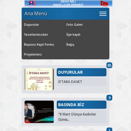
Ana Menü
Duyurular
Foto Galeri
Yazarlarımızdan
Üye kaydı
Başvuru Kayıt Formu
Bağış
Projelerimiz
85
DUYURULAR
İFTARA DAVET
9
BASINDA BİZ
“8 Mart Dünya Kadınlar
Günü̶...
1