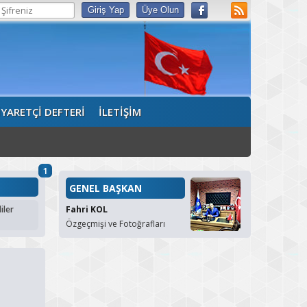
İYARETÇİ DEFTERİ
İLETİŞİM
1
GENEL BAŞKAN
iler
Fahri KOL
Özgeçmişi ve Fotoğrafları