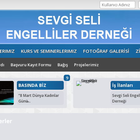
ERIMIZ
KURS VE SEMINERLERIMIZ
FOTOĞRAF GALERİSİ
Z
dı
Başvuru Kayıt Formu
Bağış
Projelerimiz
9
BASINDA BİZ
İş İlanları
“8 Mart Dünya Kadınlar
Sevgi Seli Engell
Günü̶...
Derneği
erler