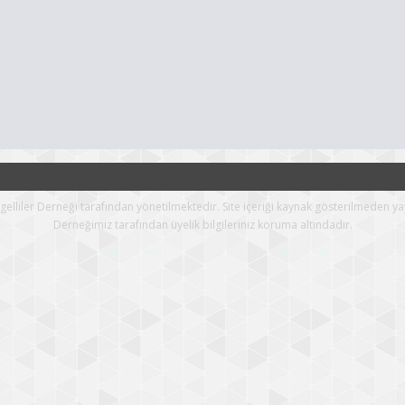
Engelliler Derneği tarafından yönetilmektedir. Site içeriği kaynak gösterilmeden ya
Derneğimiz tarafından üyelik bilgileriniz koruma altındadır.