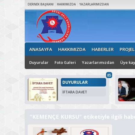
DERNEK BAŞKANI
HAKKIMIZDA
YAZARLARIMIZDAN
ANASAYFA
HAKKIMIZDA
HABERLER
PROJEL
Duyurular
Foto Galeri
Yazarlarımızdan
Üye kay
85
DUYURULAR
İFTARA DAVET
"KEMENÇE KURSU" etiketiyle ilgili hab