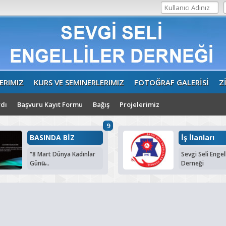
ERIMIZ
KURS VE SEMINERLERIMIZ
FOTOĞRAF GALERİSİ
Z
dı
Başvuru Kayıt Formu
Bağış
Projelerimiz
9
BASINDA BİZ
İş İlanları
“8 Mart Dünya Kadınlar
Sevgi Seli Engell
Günü̶...
Derneği