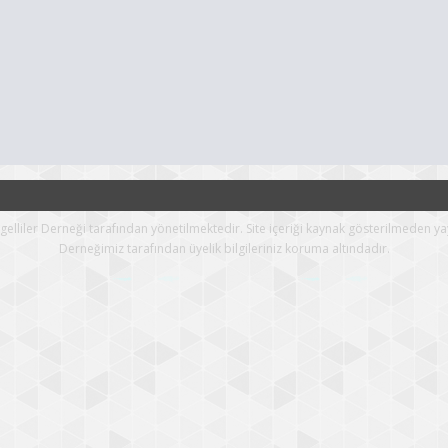
Engelliler Derneği tarafından yönetilmektedir. Site içeriği kaynak gösterilmeden ya
Derneğimiz tarafından üyelik bilgileriniz koruma altındadır.