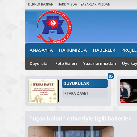
DERNEK BAŞKANI
HAKKIMIZDA
YAZARLARIMIZDAN
ANASAYFA
HAKKIMIZDA
HABERLER
PROJEL
Duyurular
Foto Galeri
Yazarlarımızdan
Üye kay
85
DUYURULAR
İFTARA DAVET
"uçan balon" etiketiyle ilgili haberler