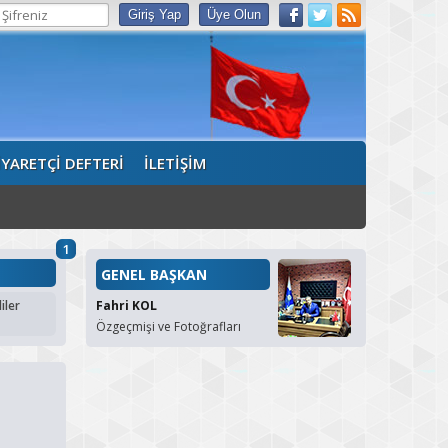
İYARETÇİ DEFTERİ
İLETİŞİM
1
GENEL BAŞKAN
iler
Fahri KOL
Özgeçmişi ve Fotoğrafları