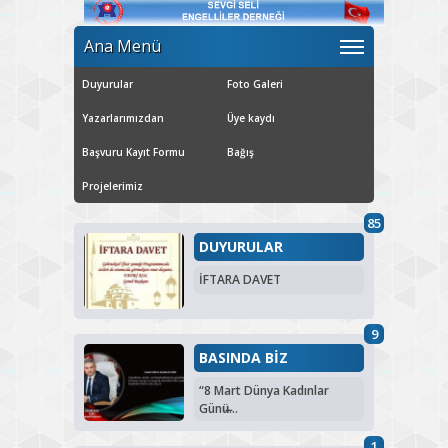
Ana Menü
Duyurular
Foto Galeri
Yazarlarımızdan
Üye kaydı
Başvuru Kayıt Formu
Bağış
Projelerimiz
85
DUYURULAR
İFTARA DAVET
9
BASINDA BİZ
“8 Mart Dünya Kadınlar
Günü̶...
1