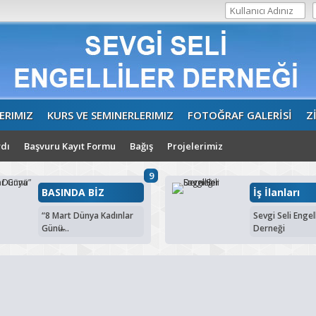
ERIMIZ
KURS VE SEMINERLERIMIZ
FOTOĞRAF GALERİSİ
Z
dı
Başvuru Kayıt Formu
Bağış
Projelerimiz
9
BASINDA BİZ
İş İlanları
“8 Mart Dünya Kadınlar
Sevgi Seli Engell
Günü̶...
Derneği