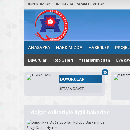
DERNEK BAŞKANI
HAKKIMIZDA
YAZARLARIMIZDAN
ANASAYFA
HAKKIMIZDA
HABERLER
PROJEL
Duyurular
Foto Galeri
Yazarlarımızdan
Üye kay
85
DUYURULAR
İFTARA DAVET
"doğa" etiketiyle ilgili haberler