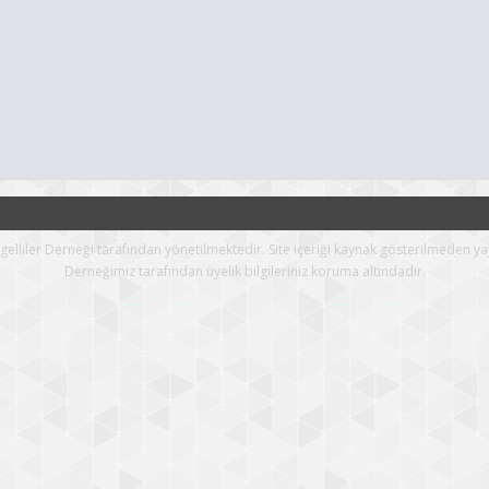
Engelliler Derneği tarafından yönetilmektedir. Site içeriği kaynak gösterilmeden ya
Derneğimiz tarafından üyelik bilgileriniz koruma altındadır.