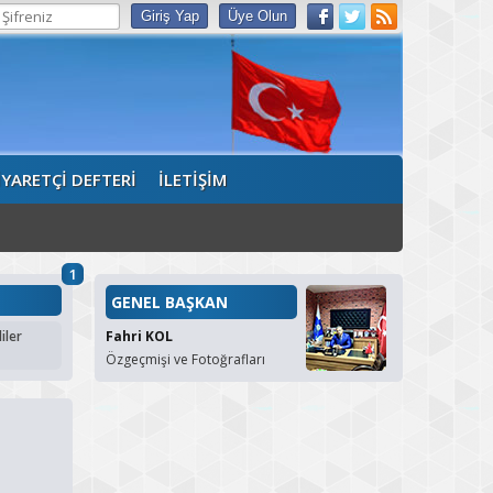
İYARETÇİ DEFTERİ
İLETİŞİM
1
GENEL BAŞKAN
iler
Fahri KOL
Özgeçmişi ve Fotoğrafları