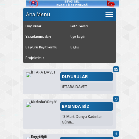
Ana Menü
Duyurular
Foto Galeri
Yazarlarımızdan
Üye kaydı
Başvuru Kayıt Formu
Bağış
Projelerimiz
85
DUYURULAR
İFTARA DAVET
9
BASINDA BİZ
“8 Mart Dünya Kadınlar
Günü̶...
1