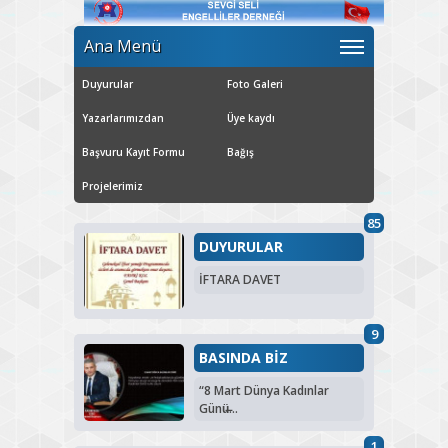
Ana Menü
Duyurular
Foto Galeri
Yazarlarımızdan
Üye kaydı
Başvuru Kayıt Formu
Bağış
Projelerimiz
85
DUYURULAR
İFTARA DAVET
9
BASINDA BİZ
“8 Mart Dünya Kadınlar
Günü̶...
1