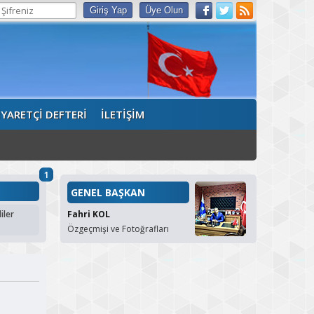
İYARETÇİ DEFTERİ
İLETİŞİM
1
GENEL BAŞKAN
iler
Fahri KOL
Özgeçmişi ve Fotoğrafları