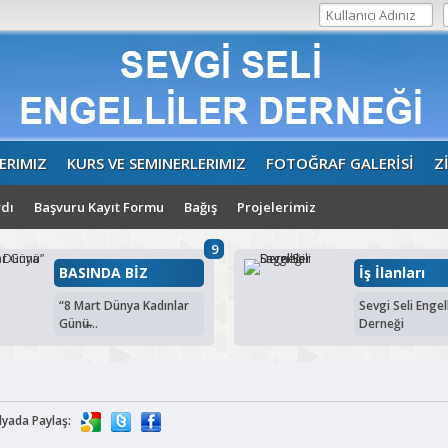
ERIMIZ
KURS VE SEMINERLERIMIZ
FOTOĞRAF GALERİSİ
Z
dı
Başvuru Kayıt Formu
Bağış
Projelerimiz
9
BASINDA BİZ
İş İlanları
“8 Mart Dünya Kadınlar
Sevgi Seli Engell
Günü̶...
Derneği
dyada Paylaş: