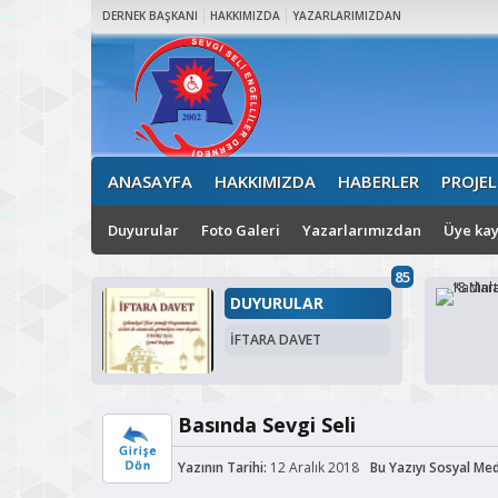
DERNEK BAŞKANI
HAKKIMIZDA
YAZARLARIMIZDAN
ANASAYFA
HAKKIMIZDA
HABERLER
PROJEL
Duyurular
Foto Galeri
Yazarlarımızdan
Üye kay
85
DUYURULAR
İFTARA DAVET
Basında Sevgi Seli
Yazının Tarihi:
12 Aralık 2018
Bu Yazıyı Sosyal Me