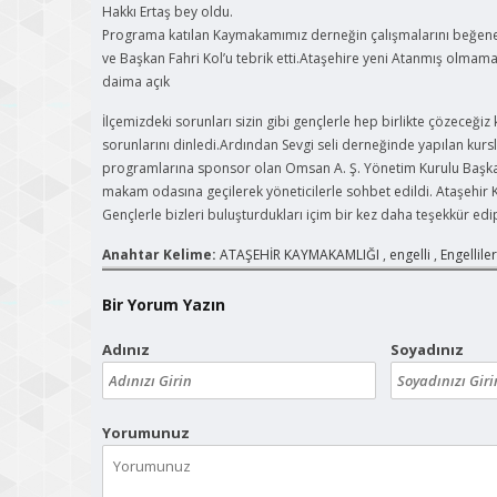
Hakkı Ertaş bey oldu.
Programa katılan Kaymakamımız derneğin çalışmalarını beğenere
ve Başkan Fahri Kol’u tebrik etti.Ataşehire yeni Atanmış olmama
daima açık
İlçemizdeki sorunları sizin gibi gençlerle hep birlikte çözece
sorunlarını dinledi.Ardından Sevgi seli derneğinde yapılan kursl
programlarına sponsor olan Omsan A. Ş. Yönetim Kurulu Başka
makam odasına geçilerek yöneticilerle sohbet edildi. Ataşehir 
Gençlerle bizleri buluşturdukları içim bir kez daha teşekkür edip
Anahtar Kelime:
ATAŞEHİR KAYMAKAMLIĞI
,
engelli
,
Engelliler
Bir Yorum Yazın
Adınız
Soyadınız
Yorumunuz