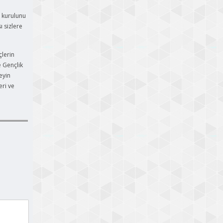
 kurulunu
ı sizlere
çlerin
e Gençlik
eyin
eri ve