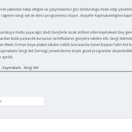
k yakından takip ettiğini ve çalışmalarınız göz doldurduğu ifade edip yönetim
 rağmen sevgi seli ile ikinci programımız oluyor. Ataşehir Kaymakamlığının kapıs
ğiz kardeşçe mutlu yaşacağız dedi.Gençlerle sicak sohbet eden kaymakam bey gen
ardan Butik pastacılık kursunun sertifikalarını gençlere takdim etti. Sevgi Selimd
nı Metin Orman beye plaket takdim edildi.Sonrasında Genel Başkan Fahri Kol b
Kaymakamı Sevgi Seli Derneği yöneticilerine böyle güzel programlar düzenledikl
 ayrıldı.
,
Kaymakam
,
Sevgi Seli