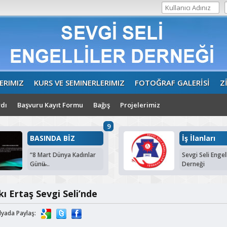
ERIMIZ
KURS VE SEMINERLERIMIZ
FOTOĞRAF GALERİSİ
Z
dı
Başvuru Kayıt Formu
Bağış
Projelerimiz
9
BASINDA BİZ
İş İlanları
“8 Mart Dünya Kadınlar
Sevgi Seli Engell
Günü̶...
Derneği
 Ertaş Sevgi Seli’nde
dyada Paylaş: