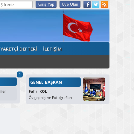
İYARETÇİ DEFTERİ
İLETİŞİM
1
GENEL BAŞKAN
iler
Fahri KOL
Özgeçmişi ve Fotoğrafları