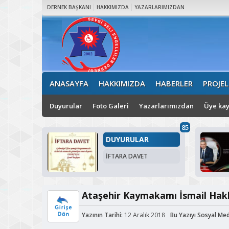
DERNEK BAŞKANI
HAKKIMIZDA
YAZARLARIMIZDAN
ANASAYFA
HAKKIMIZDA
HABERLER
PROJEL
Duyurular
Foto Galeri
Yazarlarımızdan
Üye kay
85
DUYURULAR
İFTARA DAVET
Ataşehir Kaymakamı İsmail Hakkı
Yazının Tarihi:
12 Aralık 2018
Bu Yazıyı Sosyal Me