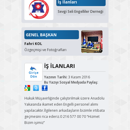
İş İlanları
Sevgi Seli Engelliler Derneği
GENEL BAŞKAN
Fahri KOL
Özgeçmişi ve Fotoğrafları
İŞ İLANLARI
Yazının Tarihi:
3 Kasım 2016
Bu Yazıyı Sosyal Medyada Paylaş:
Hukuk Müşavirliğinde çalıştırılmak üzere Anadolu
Yakasında ikamet eden Engelli personel alımı
yapılacaktır.İlgilenen arkadaşların bizimle irtibata
geçmesini rica ederiz.0 216 577 00 70 “Hizmet
Bizim işimiz”