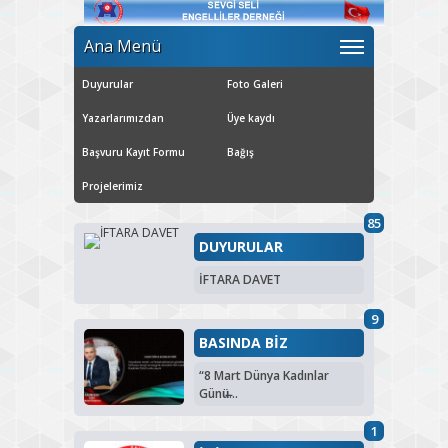
Ana Menü
Duyurular
Foto Galeri
Yazarlarımızdan
Üye kaydı
Başvuru Kayıt Formu
Bağış
Projelerimiz
85
DUYURULAR
İFTARA DAVET
9
BASINDA BİZ
“8 Mart Dünya Kadınlar
Günü̶...
1